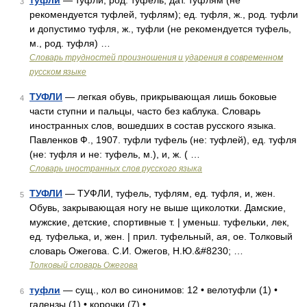
туфли
— туфли, род. туфель, дат. туфлям (не
3
рекомендуется туфлей, туфлям); ед. туфля, ж., род. туфли
и допустимо туфля, ж., туфли (не рекомендуется туфель,
м., род. туфля) …
Словарь трудностей произношения и ударения в современном
русском языке
ТУФЛИ
— легкая обувь, прикрывающая лишь боковые
4
части ступни и пальцы, часто без каблука. Словарь
иностранных слов, вошедших в состав русского языка.
Павленков Ф., 1907. туфли туфель (не: туфлей), ед. туфля
(не: туфля и не: туфель, м.), и, ж. ( …
Словарь иностранных слов русского языка
ТУФЛИ
— ТУФЛИ, туфель, туфлям, ед. туфля, и, жен.
5
Обувь, закрывающая ногу не выше щиколотки. Дамские,
мужские, детские, спортивные т. | уменьш. туфельки, лек,
ед. туфелька, и, жен. | прил. туфельный, ая, ое. Толковый
словарь Ожегова. С.И. Ожегов, Н.Ю.&#8230; …
Толковый словарь Ожегова
туфли
— сущ., кол во синонимов: 12 • велотуфли (1) •
6
галензы (1) • корочки (7) • …