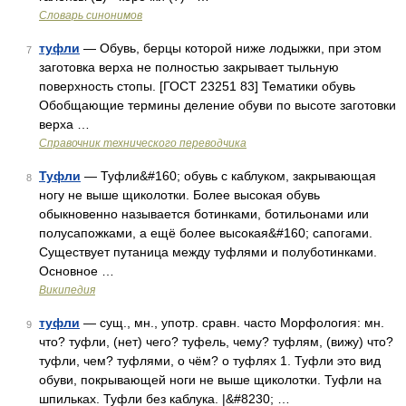
Словарь синонимов
туфли
— Обувь, берцы которой ниже лодыжки, при этом
7
заготовка верха не полностью закрывает тыльную
поверхность стопы. [ГОСТ 23251 83] Тематики обувь
Обобщающие термины деление обуви по высоте заготовки
верха …
Справочник технического переводчика
Туфли
— Туфли&#160; обувь с каблуком, закрывающая
8
ногу не выше щиколотки. Более высокая обувь
обыкновенно называется ботинками, ботильонами или
полусапожками, а ещё более высокая&#160; сапогами.
Существует путаница между туфлями и полуботинками.
Основное …
Википедия
туфли
— сущ., мн., употр. сравн. часто Морфология: мн.
9
что? туфли, (нет) чего? туфель, чему? туфлям, (вижу) что?
туфли, чем? туфлями, о чём? о туфлях 1. Туфли это вид
обуви, покрывающей ноги не выше щиколотки. Туфли на
шпильках. Туфли без каблука. |&#8230; …