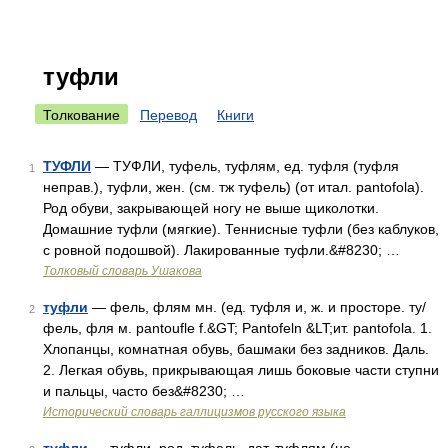
туфли
Толкование
Перевод
Книги
ТУФЛИ
— ТУФЛИ, туфель, туфлям, ед. туфля (туфля
1
неправ.), туфли, жен. (см. тж туфель) (от итал. pantofola).
Род обуви, закрывающей ногу не выше щиколотки.
Домашние туфли (мягкие). Теннисные туфли (без каблуков,
с ровной подошвой). Лакированные туфли.&#8230; …
Толковый словарь Ушакова
туфли
— фель, флям мн. (ед. туфля и, ж. и просторе. ту/
2
фель, фля м. pantoufle f.&GT; Pantofeln &LT;ит. pantofola. 1.
Хлопанцы, комнатная обувь, башмаки без задников. Даль.
2. Легкая обувь, прикрывающая лишь боковые части ступни
и пальцы, часто без&#8230; …
Исторический словарь галлицизмов русского языка