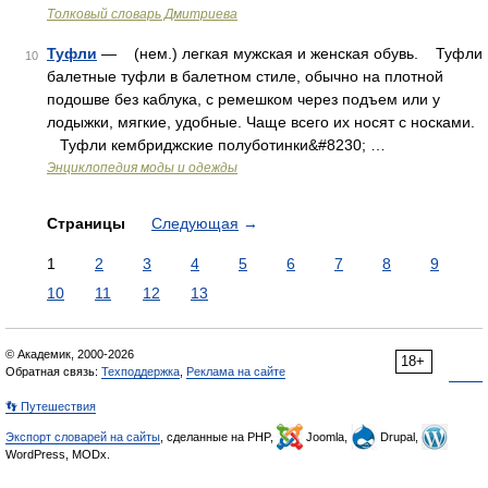
Толковый словарь Дмитриева
Туфли
— (нем.) легкая мужская и женская обувь. Туфли
10
балетные туфли в балетном стиле, обычно на плотной
подошве без каблука, с ремешком через подъем или у
лодыжки, мягкие, удобные. Чаще всего их носят с носками.
Туфли кембриджские полуботинки&#8230; …
Энциклопедия моды и одежды
Страницы
Следующая
→
1
2
3
4
5
6
7
8
9
10
11
12
13
© Академик, 2000-2026
18+
Обратная связь:
Техподдержка
,
Реклама на сайте
👣 Путешествия
Экспорт словарей на сайты
, сделанные на PHP,
Joomla,
Drupal,
WordPress, MODx.